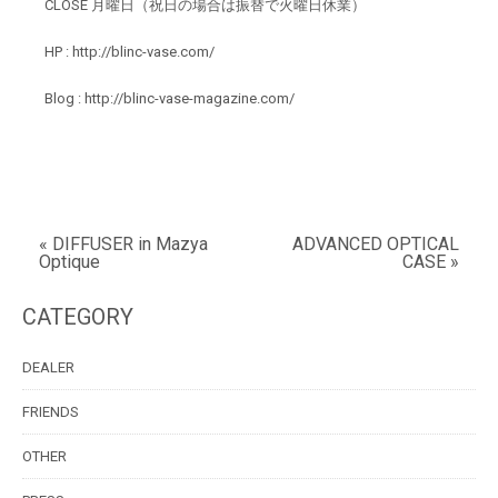
CLOSE 月曜日（祝日の場合は振替で火曜日休業）
HP :
http://blinc-vase.com/
Blog :
http://blinc-vase-magazine.com/
« DIFFUSER in Mazya
ADVANCED OPTICAL
Optique
CASE »
CATEGORY
DEALER
FRIENDS
OTHER