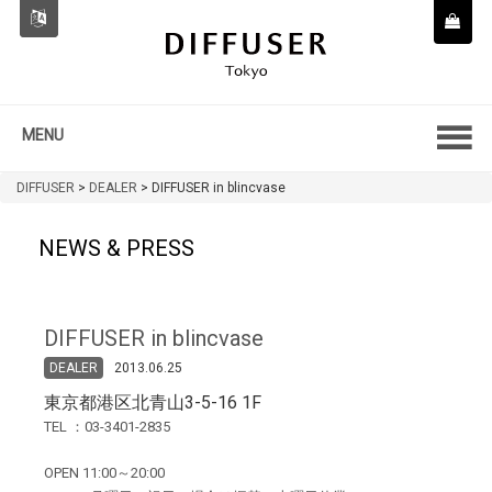
MENU
DIFFUSER
>
DEALER
>
DIFFUSER in blincvase
NEWS & PRESS
DIFFUSER in blincvase
DEALER
2013.06.25
東京都港区北青山3-5-16 1F
TEL ：03-3401-2835
OPEN 11:00～20:00