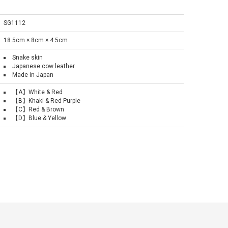
SG1112
18.5cm × 8cm × 4.5cm
Snake skin
Japanese cow leather
Made in Japan
【A】White & Red
【B】Khaki & Red Purple
【C】Red & Brown
【D】Blue & Yellow