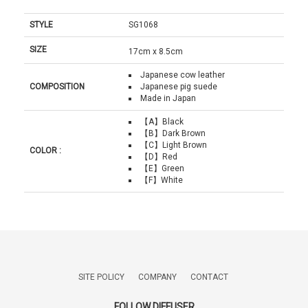
STYLE
SG1068
SIZE
17cm x 8.5cm
Japanese cow leather
COMPOSITION
Japanese pig suede
Made in Japan
【A】Black
【B】Dark Brown
【C】Light Brown
COLOR :
【D】Red
【E】Green
【F】White
SITE POLICY
COMPANY
CONTACT
FOLLOW DIFFUSER