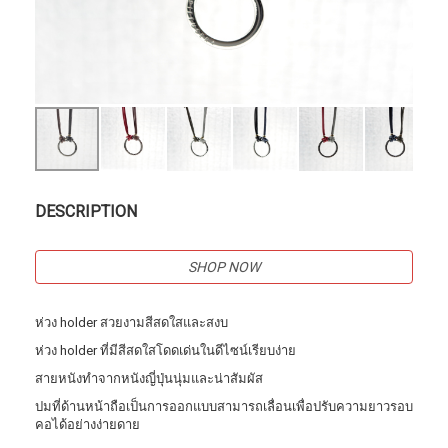
DESCRIPTION
SHOP NOW
ห่วง holder สวยงามสีสดใสและสงบ
ห่วง holder ที่มีสีสดใสโดดเด่นในดีไซน์เรียบง่าย
สายหนังทำจากหนังญี่ปุ่นนุ่มและน่าสัมผัส
ปมที่ด้านหน้าถือเป็นการออกแบบสามารถเลื่อนเพื่อปรับความยาวรอบ
คอได้อย่างง่ายดาย