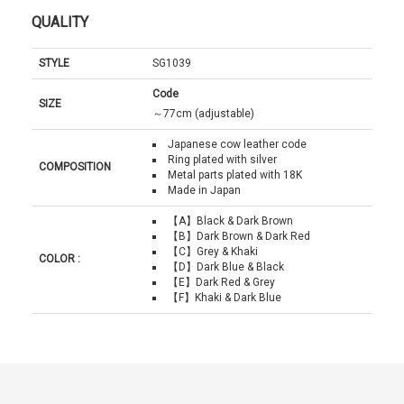
QUALITY
STYLE
SG1039
Code
SIZE
～77cm (adjustable)
Japanese cow leather code
Ring plated with silver
COMPOSITION
Metal parts plated with 18K
Made in Japan
【A】Black & Dark Brown
【B】Dark Brown & Dark Red
【C】Grey & Khaki
COLOR :
【D】Dark Blue & Black
【E】Dark Red & Grey
【F】Khaki & Dark Blue