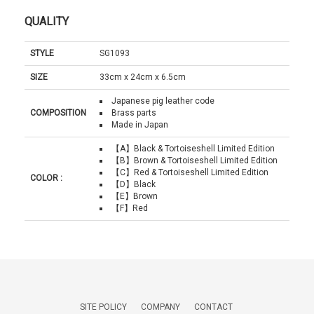
QUALITY
STYLE
SG1093
SIZE
33cm x 24cm x 6.5cm
Japanese pig leather code
COMPOSITION
Brass parts
Made in Japan
【A】Black & Tortoiseshell Limited Edition
【B】Brown & Tortoiseshell Limited Edition
【C】Red & Tortoiseshell Limited Edition
COLOR :
【D】Black
【E】Brown
【F】Red
SITE POLICY
COMPANY
CONTACT