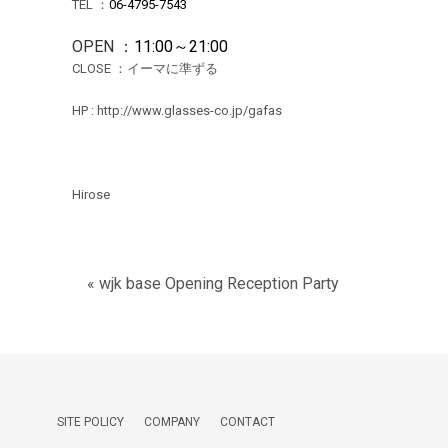
TEL ：
06-4795-7543
OPEN ：
11:00～21:00
CLOSE ：イーマに準ずる
HP :
http://www.glasses-co.jp/gafas
Hirose
« wjk base Opening Reception Party
SITE POLICY
COMPANY
CONTACT