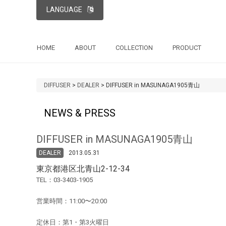
LANGUAGE
HOME
ABOUT
COLLECTION
PRODUCT
DIFFUSER
>
DEALER
>
DIFFUSER in MASUNAGA1905青山
NEWS & PRESS
DIFFUSER in MASUNAGA1905青山
DEALER
2013.05.31
東京都港区北青山2-12-34
TEL：03-3403-1905
営業時間：11:00〜20:00
定休日：第1・第3火曜日