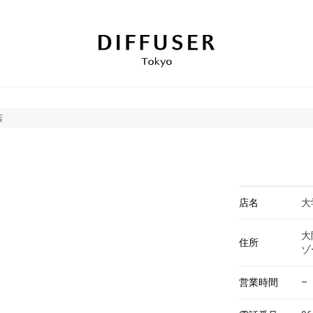
店
店名
大
大
住所
ゾ
営業時間
–