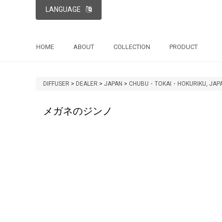
LANGUAGE
HOME
ABOUT
COLLECTION
PRODUCT
DIFFUSER
>
DEALER
>
JAPAN
>
CHUBU・TOKAI・HOKURIKU, JAP
メガネのジンノ