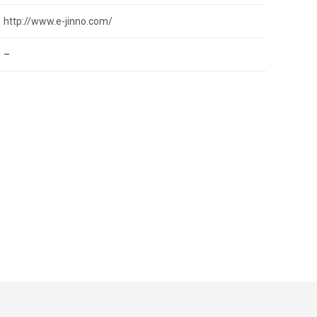
http://www.e-jinno.com/
–