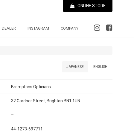
ONLINE STORE
DEALER
INSTAGRAM
COMPANY
JAPANESE
ENGLISH
Bromptons Opticians
32 Gardner Street, Brighton BN1 1UN
–
44-1273-697711