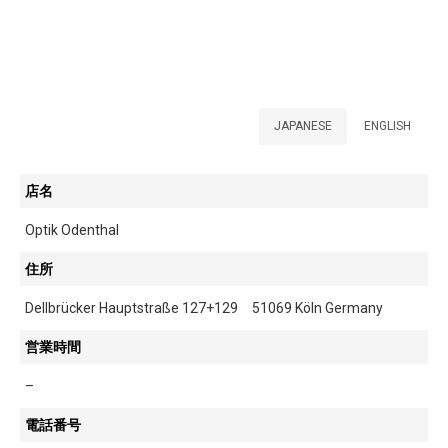
JAPANESE
ENGLISH
店名
Optik Odenthal
住所
Dellbrücker Hauptstraße 127+129 51069 Köln Germany
営業時間
–
電話番号