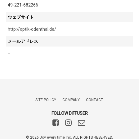
49-221-682266
ウェブサイト
http://optik-odenthal.de/
メールアドレス
–
SITE POLICY
COMPANY
CONTACT
FOLLOW DIFFUSER
©️
2026
Joy every time Inc.
ALL RIGHTS RESERVED.