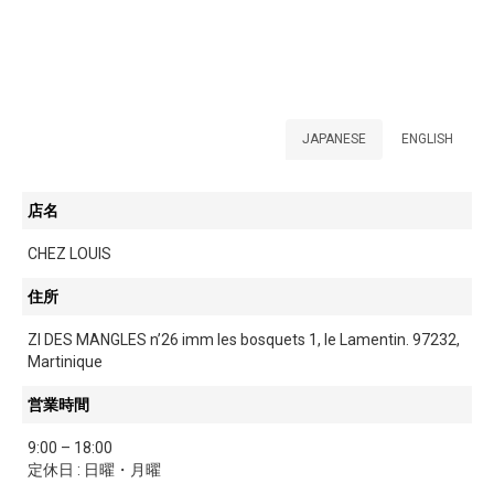
JAPANESE
ENGLISH
店名
CHEZ LOUIS
住所
ZI DES MANGLES n’26 imm les bosquets 1, le Lamentin. 97232,
Martinique
営業時間
9:00 – 18:00
定休日 : 日曜・月曜