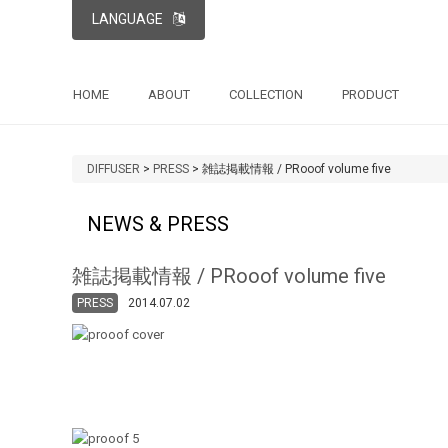
LANGUAGE
HOME
ABOUT
COLLECTION
PRODUCT
DIFFUSER
>
PRESS
>
雑誌掲載情報 / PRooof volume five
NEWS & PRESS
雑誌掲載情報 / PRooof volume five
PRESS
2014.07.02