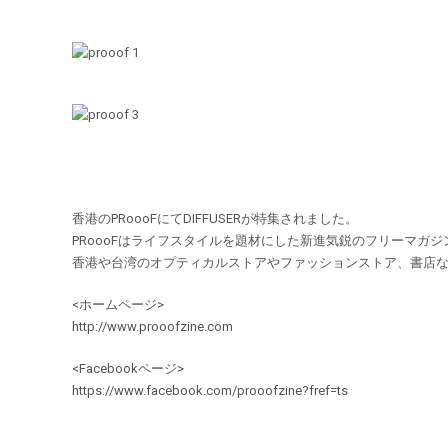
香港のPRoooFにてDIFFUSERが特集されました。
PRoooFはライフスタイルを題材にした新進気鋭のフリーマガジ
香港や台湾のオプティカルストアやファッションストア、書店
<ホームページ>
http://www.prooofzine.com
<Facebookページ>
https://www.facebook.com/prooofzine?fref=ts