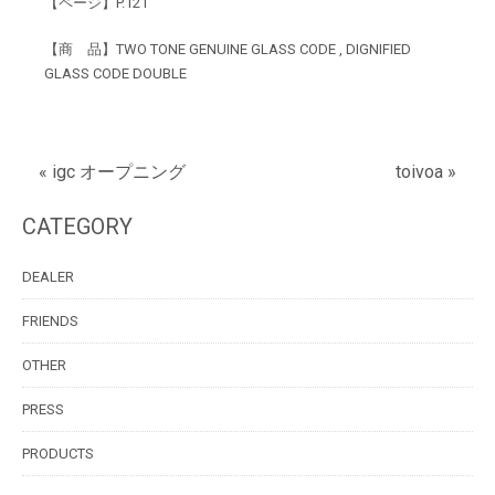
【ページ】P.121
【商 品】
TWO TONE GENUINE GLASS CODE
,
DIGNIFIED
GLASS CODE DOUBLE
« igc オープニング
toivoa »
CATEGORY
DEALER
FRIENDS
OTHER
PRESS
PRODUCTS