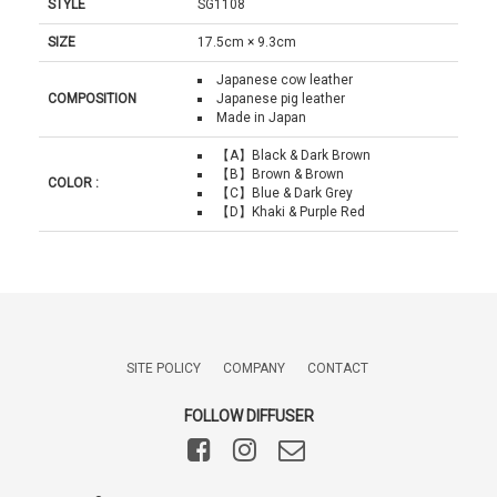
STYLE
SG1108
SIZE
17.5cm × 9.3cm
Japanese cow leather
COMPOSITION
Japanese pig leather
Made in Japan
【A】Black & Dark Brown
【B】Brown & Brown
COLOR :
【C】Blue & Dark Grey
【D】Khaki & Purple Red
SITE POLICY
COMPANY
CONTACT
FOLLOW DIFFUSER