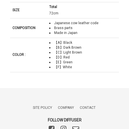
Total
SIZE
72cm
Japanese cow leather code
COMPOSITION
Brass parts
Made in Japan
【A】Black
【B】Dark Brown
【C】Light Brown
COLOR :
【D】Red
【E】Green
【F】White
SITE POLICY
COMPANY
CONTACT
FOLLOW DIFFUSER