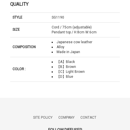
QUALITY
STYLE
SG1190
Cord / 75cm (adjustable)
SIZE
Pendant top / H:8cm W:6cm
Japanese cow leather
COMPOSITION
Alloy
Made in Japan
【A】Black
【B】Brown
COLOR :
【C】Light Brown
【D】Blue
SITE POLICY
COMPANY
CONTACT