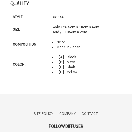
QUALITY
STYLE
SG1156
Body / 26.5cm × 10cm × 6cm
SIZE
Cord / ~105cm × 2cm
Nylon
COMPOSITION
Made in Japan
【A】 Black
【B】 Navy
COLOR :
【C】 Khaki
【D】 Yellow
SITE POLICY
COMPANY
CONTACT
FOLLOW DIFFUSER