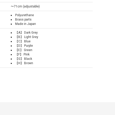
〜71cm (adjustable)
Polyurethane
Brass parts
Made in Japan
【A】 Dark Grey
【B】 Light Grey
【C】 Blue
【D】 Purple
【E】 Green
【F】 Pink
【G】 Black
【H】 Brown