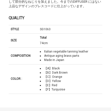
して部分的なねじりを加えました。今までのDIFFUSER にはない
上品なデザインのブレスコードに仕上がっています。
QUALITY
STYLE
SG1063
Total
SIZE
74cm
Italian vegetable tanning leather
COMPOSITION
Antique aging brass parts
Made in Japan
【A】Black
【B】Dark Brown
【C】Orange
COLOR :
【D】Yellow
【E】Red
【F】Turquoise