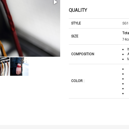
QUALITY
STYLE
SG1
Tota
SIZE
74
I
COMPOSITION
A
COLOR :