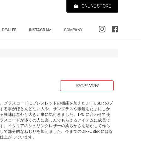
ONLINE STORE
DEALER
INSTAGRAM
COMPANY
SHOP NOW
グラスコードにブレスレットの機能を加えたDIFFUSER のブ
する事がほとんどない人や、サングラスや眼鏡をたまにしか
る興味は意外と大きい事に気付きました。TPO に合わせて使
ラスコードが多くの人に楽しんでもらえるアイテムに成長で
す。イタリアのシュリンクレザーの柔らかさを活かして作ら
て部分的なねじりを加えました。今までのDIFFUSER にはな
仕上がっています。