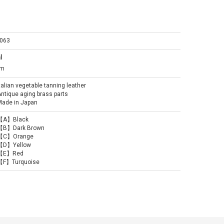
063
l
cm
talian vegetable tanning leather
ntique aging brass parts
Made in Japan
【A】Black
【B】Dark Brown
【C】Orange
【D】Yellow
【E】Red
【F】Turquoise